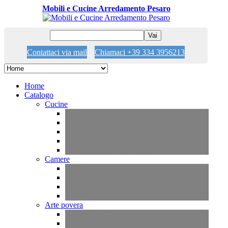
Mobili e Cucine Arredamento Pesaro
Vai
Contattaci via mail
Chiamaci +39 334 3956213
Home
Catalogo
Cucine
Classiche
Moderne
Tavoli classici Laccati
Cucine Componibili In Offerta
Cucine in Multistrato Legno
Camere
Moderne
Classiche
Letti
Armadi
Arte povera
Complementi
Tavoli