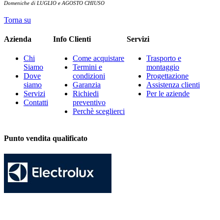
Domeniche di LUGLIO e AGOSTO CHIUSO
Torna su
Azienda
Info Clienti
Servizi
Chi
Come acquistare
Trasporto e
Siamo
Termini e
montaggio
Dove
condizioni
Progettazione
siamo
Garanzia
Assistenza clienti
Servizi
Richiedi
Per le aziende
Contatti
preventivo
Perchè sceglierci
Punto vendita qualificato