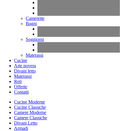
Arte Povera
LACCATI BIANCHI
SEDIE
Camerette
Bagni
Mobili bagno
BAGNI MODERNI
Soggiorni
Classici
Moderni
Materassi
Cucine
Arte povera
Divani letto
Materassi
Reti
Offerte
Contatti
Cucine Moderne
Cucine Classiche
Camere Moderne
Camere Classiche
Divani Letto
Armadi