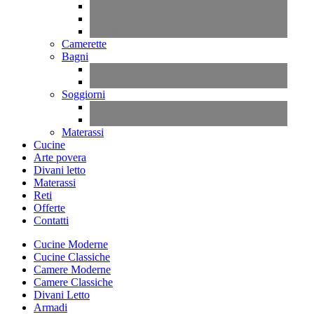
Arte Povera
LACCATI BIANCHI
SEDIE
Camerette
Bagni
Mobili bagno
BAGNI MODERNI
Soggiorni
Classici
Moderni
Materassi
Cucine
Arte povera
Divani letto
Materassi
Reti
Offerte
Contatti
Cucine Moderne
Cucine Classiche
Camere Moderne
Camere Classiche
Divani Letto
Armadi