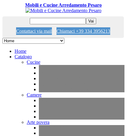
Mobili e Cucine Arredamento Pesaro
Vai
Contattaci via mail
Chiamaci +39 334 3956213
Home
Catalogo
Cucine
Classiche
Moderne
Tavoli classici Laccati
Cucine Componibili In Offerta
Cucine in Multistrato Legno
Camere
Moderne
Classiche
Letti
Armadi
Arte povera
Complementi
Tavoli